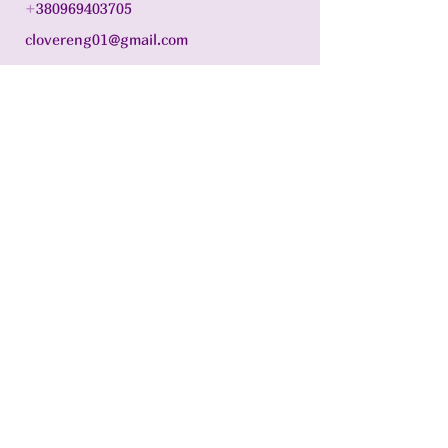
+
380969403705
clovereng01@gmail.com
м. Житомир, 10014
Підписатися на
розсилку
Введіть ваш email
Підписатися