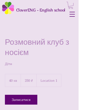
CloverENG - English school
Розмовний клуб з
носієм
Діти
250
українських
40 хв
4
250 ₴
Location 1
гривень
0
х
в
Записатися