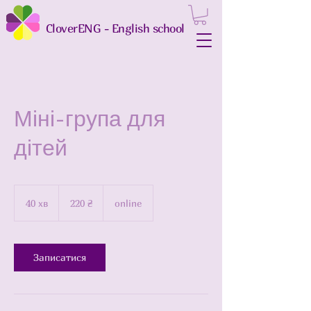
CloverENG - English school
Міні-група для
дітей
220
українських
40 хв
4
220 ₴
online
гривень
0
х
в
Записатися