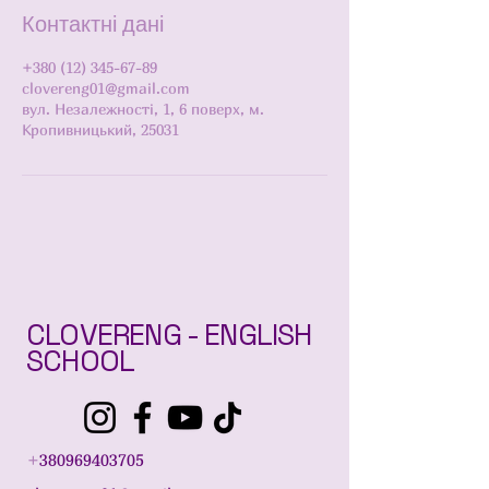
Контактні дані
+380 (12) 345-67-89
clovereng01@gmail.com
вул. Незалежності, 1, 6 поверх, м.
Кропивницький, 25031
CLOVERENG - ENGLISH
SCHOOL
+
380969403705