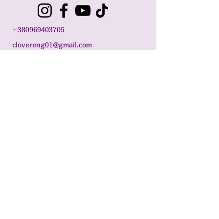
+
380969403705
clovereng01@gmail.com
м. Житомир, 10014
Підписатися на
розсилку
Введіть ваш email
Підписатися