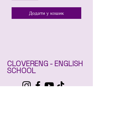
Додати у кошик
CLOVERENG - ENGLISH
SCHOOL
+
380969403705
clovereng01@gmail.com
м. Житомир, 10014