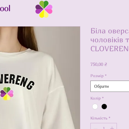
ool
Біла овер
чоловіків 
CLOVERENG
Ціна
750,00 ₴
Розмір
*
Обрати
Колір
*
Кількість
*