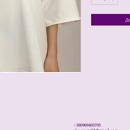
Д
+
380969403705