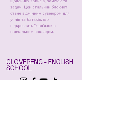
щоденних записів, заміток та 
задач. Цей стильний блокнот 
стане відмінним сувеніром для 
учнів та батьків, що 
підкреслить їх зв'язок з 
навчальним закладом. 
CLOVERENG - ENGLISH
SCHOOL
+
380969403705
clovereng01@gmail.com
м. Житомир, 10014