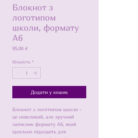
Блокнот з
логотипом
школи, формату
А6
Ціна
95,00 ₴
Кількість
*
Додати у кошик
Блокнот з логотипом школи - 
це невеликий, але зручний 
записник формату А6, який 
ідеально підходить для 