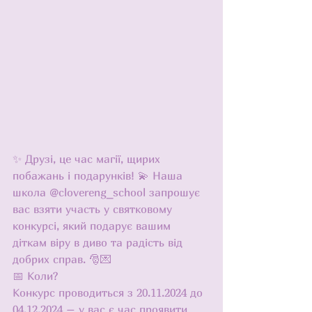
✨ Друзі, це час магії, щирих 
побажань і подарунків! 💫 Наша 
школа @clovereng_school запрошує 
вас взяти участь у святковому 
конкурсі, який подарує вашим 
діткам віру в диво та радість від 
добрих справ. 🎅💌
📅 Коли?
Конкурс проводиться з 20.11.2024 до 
04.12.2024 – у вас є час проявити 