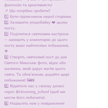
фантазію та креативність!
📌 Що потрібно зробити?
1️⃣ Бути підписником нашої сторінки. 
2️⃣ Залишити уподобайку ❤️ цьому 
посту. 
3️⃣ Поділитися святковим настроєм 
– напишіть у коментарях до цього 
посту ваше найтепліше побажання. 
🌟 
4️⃣ Створіть святковий пост до дня 
Святого Миколая: фото, відео або 
малюнок, який дарує магію цього 
свята. Та обов'язково додайте щирі 
побажання! 🖼️📸 
5️⃣ Відмітьте нас у своєму дописі 
через @clovereng_school (щоб ми 
могли його побачити). 
6️⃣ Надішліть нам у повідомленні 