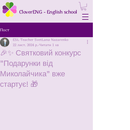
CloverENG - English school
Пост
ESL Teacher SvetLana Nazarenko
22 лист. 2024 р.
Читати 1 хв
🎉✨ Святковий конкурс
"Подарунки від
Миколайчика" вже
стартує! 🎁