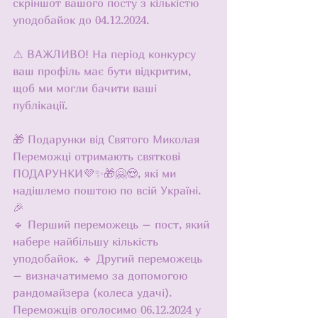
скріншот вашого посту з кількістю 
уподобайок до 04.12.2024.
⚠️ ВАЖЛИВО! На період конкурсу 
ваш профіль має бути відкритим, 
щоб ми могли бачити ваші 
публікації.
🎁 Подарунки від Святого Миколая
Переможці отримають святкові 
ПОДАРУНКИ💜✨️🎁🤗😍, які ми 
надішлемо поштою по всій Україні. 
🎉
🔹 Перший переможець – пост, який 
набере найбільшу кількість 
уподобайок. 🔹 Другий переможець 
– визначатимемо за допомогою 
рандомайзера (колеса удачі).
Переможців оголосимо 06.12.2024 у 