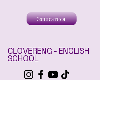
Записатися
CLOVERENG - ENGLISH
SCHOOL
+
380969403705
clovereng01@gmail.com
м. Житомир, 10014
Підписатися на
розсилку