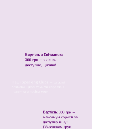
Вартість з Світланою
:
300 грн – якісно,
доступно, цікаво!
Наші Speaking Clubs –
це живі
розмови, цікаві теми та справжня
практика з носієм мови!
Вартість
: 300 грн –
максимум користі за
доступну ціну!
(Учасникам груп