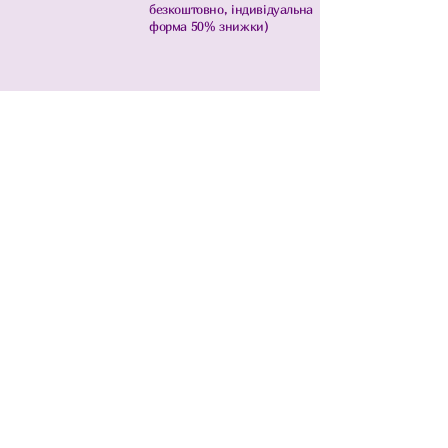
безкоштовно, індивідуальна
форма 50% знижки)
Тривалість
: 40 хвилин –
активного спілкування!
Записатися
CLOVERENG - ENGLISH
SCHOOL
+
380969403705
clovereng01@gmail.com