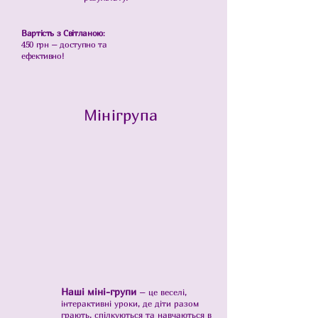
Вартість з Світланою
:
450 грн – доступно та
ефективно!
Мінігрупа
Наші міні-групи
– це веселі,
інтерактивні уроки, де діти разом
грають, спілкуються та навчаються в